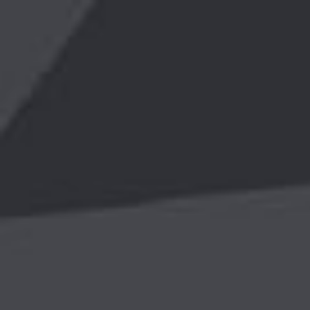
星空体育
AP
欢迎访问
星空体育
，提供全面覆盖足球
场比赛，