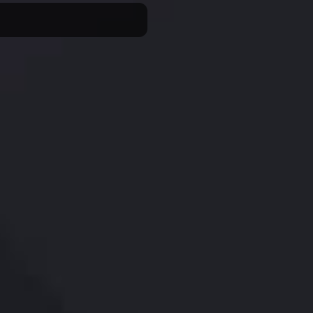
您遇到技术问题、账户疑问，或希望了解功能详情，我
星空体育 致力于为广大体育爱好者打造一个公开透