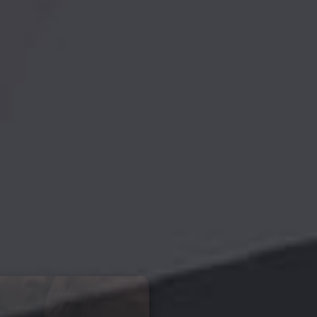
数据分析
整合球员数据、赛事统计与历史对阵记录，星空
体育 助您掌握全面信息，精准了解赛况。