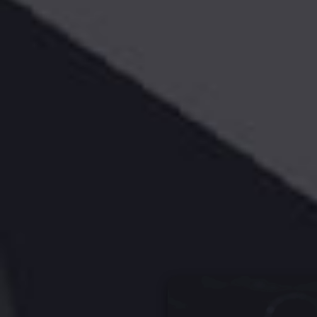
体育赛事
集成全球赛事如英超、NBA、网球大满贯等内
容，支持实时直播与赛前资讯推送，适配所有主
流设备。