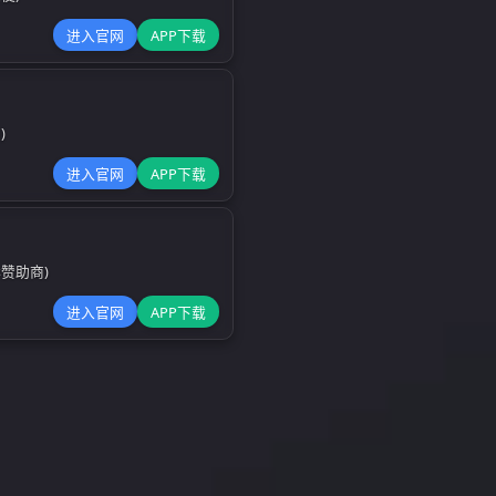
）即可完成注册。建议您开启双重验证功能，以提升
App。无论使用何种设备，均可享受高清赛事直播与实时数
息在传输与存储过程中的安全。星空体育 始终将隐私保