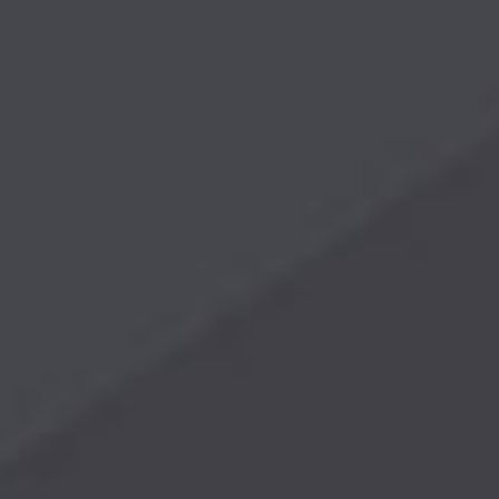
01. 初创定位
台，致力于
高清直播、从
星空体育起源于对体育精神与
化、低延
务，并率先实现多赛程同步与
体验的专注与
02. 服务升级
随着星空体育需求增长，平台
支持APP与网页双端操作，