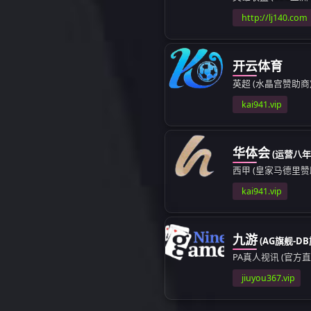
03. 支持哪些终端设备？
权益。
04. 我的资料安全吗？
05. 客服支持时间？
06. 观看直播是否收费？
02.
点击页
账户安
03.
支持多种
据服务
04.
我们采用
护作为