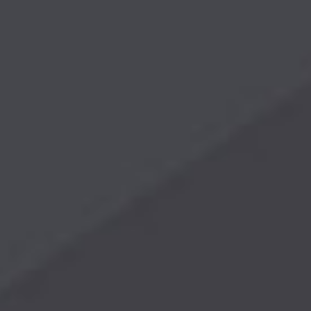
01. 初创定位
台，致力于
高清直播、从
星空体育起源于对体育精神与
化、低延
务，并率先实现多赛程同步与
体验的专注与
02. 服务升级
随着星空体育需求增长，平台
支持APP与网页双端操作，