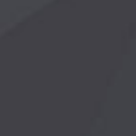
数字技术的热爱，早期平台聚焦于赛事数据与直播服
智能提醒功能，赢得众多球迷的信任。
陆续上线直播回放、数据分析、比分预测等功能，同时
带来更快更稳的观赛体验。