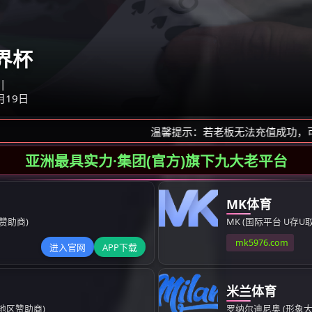
内容专区
，提供高帧率直播与赛事专题
除赛事直播外，还提供赛后
式体育服务平台。
常见问题解答
星空体育 平台过程中最关心的问题，我们整理了详细说明，包
能、安全保障与使用体验等方面，帮助您全面了解服务内容。
 平台是否合法？
星空体育 拥有合规的运营资质，严格遵守数据保护法规与行业标准