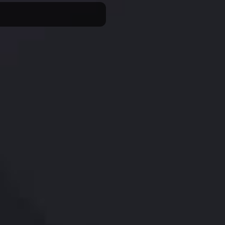
您遇到技术问题、账户疑问，或希望了解功能详情，我
星空体育 致力于为广大体育爱好者打造一个公开透