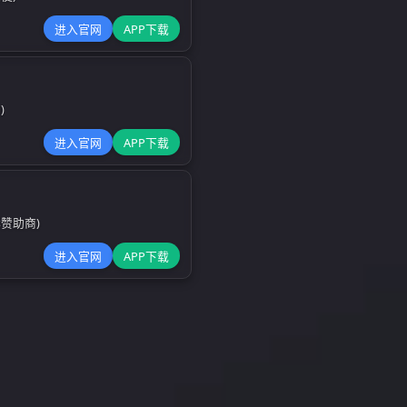
）即可完成注册。建议您开启双重验证功能，以提升
App。无论使用何种设备，均可享受高清赛事直播与实时数
息在传输与存储过程中的安全。星空体育 始终将隐私保